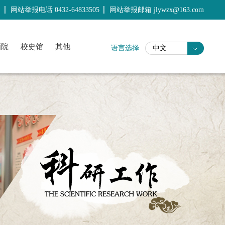
图
网站举报电话 0432-64833505
网站举报邮箱 jlywzx@163.com
画院
校史馆
其他
语言选择
中文